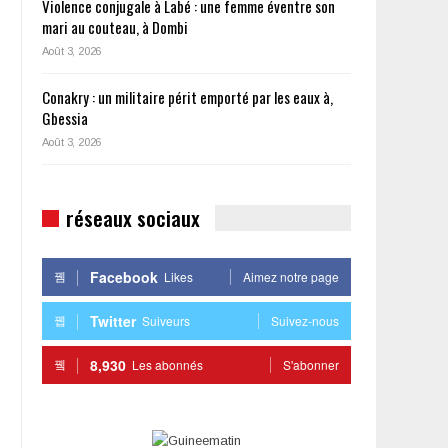
Violence conjugale à Labé : une femme éventre son
mari au couteau, à Dombi
Août 3, 2026
Conakry : un militaire périt emporté par les eaux à,
Gbessia
Août 3, 2026
réseaux sociaux
Facebook
Likes
Aimez notre page
Twitter
Suiveurs
Suivez-nous
8,930
Les abonnés
S'abonner