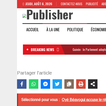
JEUDI, AOÛT 6, 2026
CONTACTEZ-NOUS
PUBLICITÉ
AB
ACCUEIL
À LA UNE
POLITIQUE
ÉCONOMI
BREAKING NEWS
Guinée : le Parlement adopte
Partager l'article
Sélectionné pour vous :
Oyé Béavogui accuse le ré