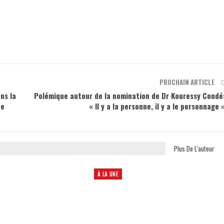
PROCHAIN ARTICLE
ns la
Polémique autour de la nomination de Dr Kouressy Condé
ne
« Il y a la personne, il y a le personnage 
Plus De L'auteur
À LA UNE