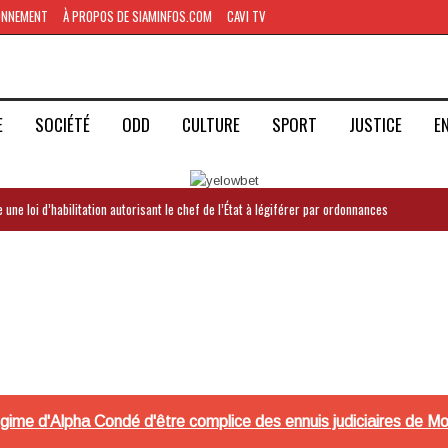
ONNEMENT
À PROPOS DE SIAMINFOS.COM
CAVI TV
E
SOCIÉTÉ
ODD
CULTURE
SPORT
JUSTICE
E
 une loi d’habilitation autorisant le chef de l’État à légiférer par ordonnances
gime d'Alpha Condé d'être complice des ennuis judiciaires de 