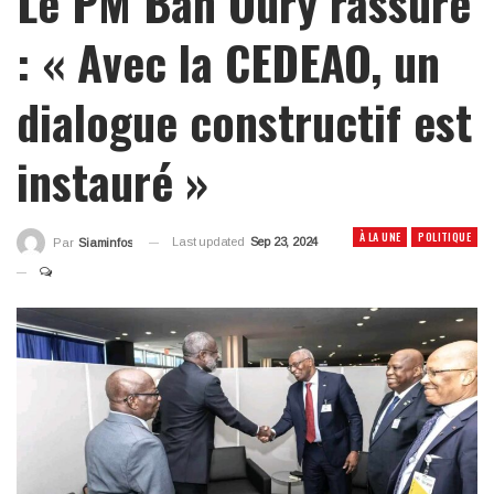
Le PM Bah Oury rassure
: « Avec la CEDEAO, un
dialogue constructif est
instauré »
À LA UNE
POLITIQUE
Last updated
Sep 23, 2024
Par
Siaminfos