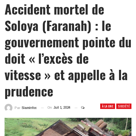
Accident mortel de
Soloya (Faranah) : le
gouvernement pointe du
doit « l’excès de
vitesse » et appelle à la
prudence
À LA UNE
SOCIÉTÉ
On
Juil 1, 2024
Par
Siaminfos