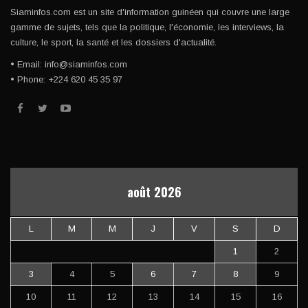
Siaminfos.com est un site d'information guinéen qui couvre une large
gamme de sujets, tels que la politique, l'économie, les interviews, la
culture, le sport, la santé et les dossiers d'actualité.
• Email: info@siaminfos.com
• Phone: +224 620 45 35 97
août 2026
L
M
M
J
V
S
D
1
2
3
4
5
6
7
8
9
10
11
12
13
14
15
16