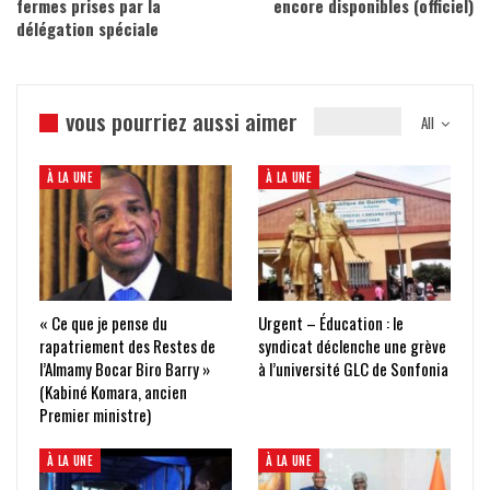
fermes prises par la
encore disponibles (officiel)
délégation spéciale
vous pourriez aussi aimer
All
À LA UNE
À LA UNE
« Ce que je pense du
Urgent – Éducation : le
rapatriement des Restes de
syndicat déclenche une grève
l’Almamy Bocar Biro Barry »
à l’université GLC de Sonfonia
(Kabiné Komara, ancien
Premier ministre)
À LA UNE
À LA UNE