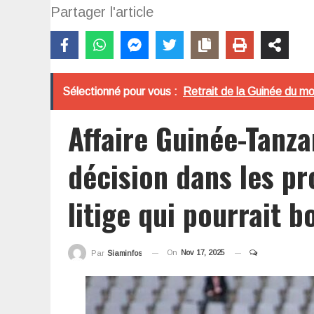
Partager l'article
Sélectionné pour vous :
Retrait de la Guinée du mo
Affaire Guinée-Tanza
décision dans les pr
litige qui pourrait 
On
Nov 17, 2025
Par
Siaminfos