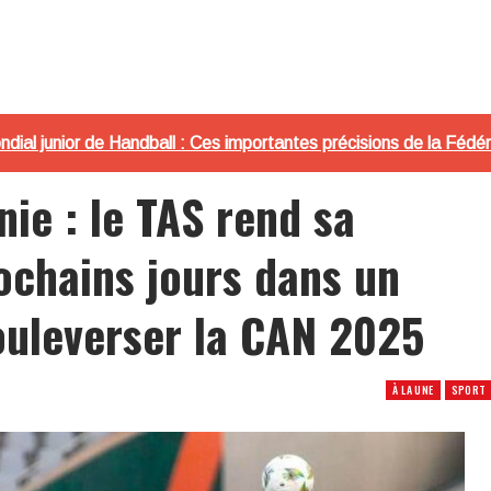
ndial junior de Handball : Ces importantes précisions de la Fédé
nie : le TAS rend sa
ochains jours dans un
bouleverser la CAN 2025
À LA UNE
SPORT