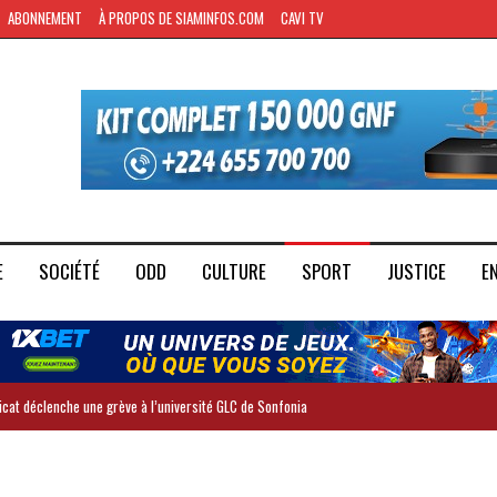
ABONNEMENT
À PROPOS DE SIAMINFOS.COM
CAVI TV
E
SOCIÉTÉ
ODD
CULTURE
SPORT
JUSTICE
E
dicat déclenche une grève à l’université GLC de Sonfonia