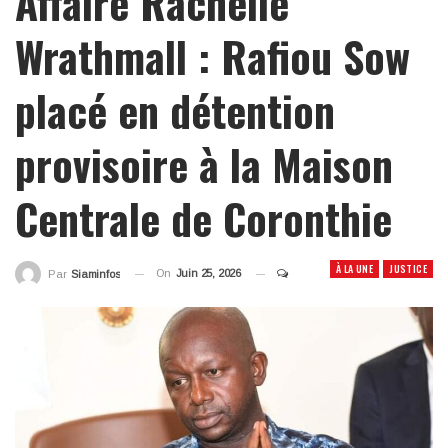
Affaire Rachelle
Wrathmall : Rafiou Sow
placé en détention
provisoire à la Maison
Centrale de Coronthie
À LA UNE
JUSTICE
On
Juin 25, 2026
Par
Siaminfos