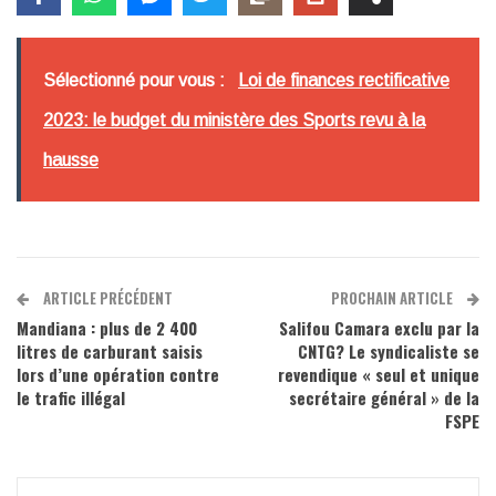
Sélectionné pour vous :
Loi de finances rectificative
2023: le budget du ministère des Sports revu à la
hausse
ARTICLE PRÉCÉDENT
PROCHAIN ARTICLE
Mandiana : plus de 2 400
Salifou Camara exclu par la
litres de carburant saisis
CNTG? Le syndicaliste se
lors d’une opération contre
revendique « seul et unique
le trafic illégal
secrétaire général » de la
FSPE