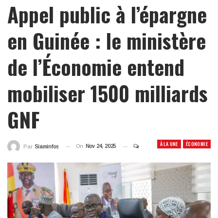
Appel public à l’épargne
en Guinée : le ministère
de l’Économie entend
mobiliser 1500 milliards
GNF
À LA UNE
ÉCONOMIE
On
Nov 24, 2025
Par
Siaminfos