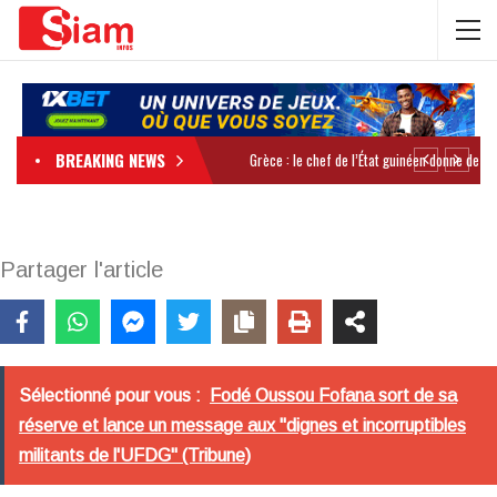
BREAKING NEWS
Partager l'article
Sélectionné pour vous :
Fodé Oussou Fofana sort de sa
réserve et lance un message aux "dignes et incorruptibles
militants de l'UFDG" (Tribune)