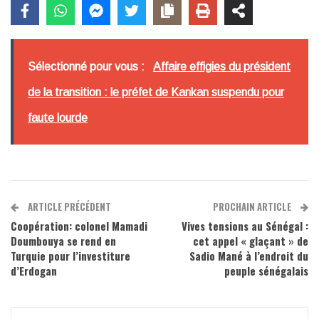
Sélectionné pour vous :
Affaire effigies du président
de la transition : le préfet de Kankan suspendu pour
faute lourde
ARTICLE PRÉCÉDENT
PROCHAIN ARTICLE
Coopération: colonel Mamadi
Vives tensions au Sénégal :
Doumbouya se rend en
cet appel « glaçant » de
Turquie pour l’investiture
Sadio Mané à l’endroit du
d’Erdogan
peuple sénégalais