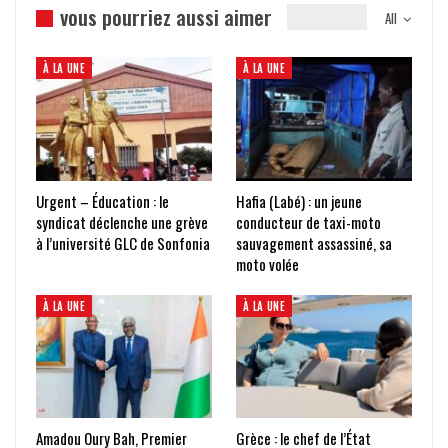
vous pourriez aussi aimer
All
À LA UNE
À LA UNE
Urgent – Éducation : le
Hafia (Labé) : un jeune
syndicat déclenche une grève
conducteur de taxi-moto
à l’université GLC de Sonfonia
sauvagement assassiné, sa
moto volée
À LA UNE
À LA UNE
Amadou Oury Bah, Premier
Grèce : le chef de l’État