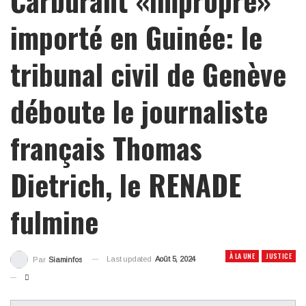
importé en Guinée: le
tribunal civil de Genève
déboute le journaliste
français Thomas
Dietrich, le RENADE
fulmine
À LA UNE
JUSTICE
Last updated
Août 5, 2024
Par
Siaminfos