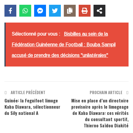
Sélectionné pour vous :
Bisbilles au sein de la
Fédération Guinéenne de Football : Bouba Sampil
accusé de prendre des décisions "unilatérales"
ARTICLE PRÉCÉDENT
PROCHAIN ARTICLE
Guinée: la Feguifoot limoge
Mise en place d’un directoire
Kaba Diawara, sélectionneur
provisoire après le limogeage
du Sily national A
de Kaba Diawara: ces vérités
du consultant sportif,
Thierno Saïdou Diakité