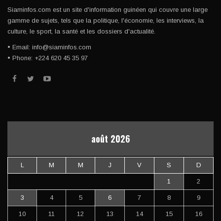
Siaminfos.com est un site d'information guinéen qui couvre une large
gamme de sujets, tels que la politique, l'économie, les interviews, la
culture, le sport, la santé et les dossiers d'actualité.
• Email: info@siaminfos.com
• Phone: +224 620 45 35 97
août 2026
L
M
M
J
V
S
D
1
2
3
4
5
6
7
8
9
10
11
12
13
14
15
16