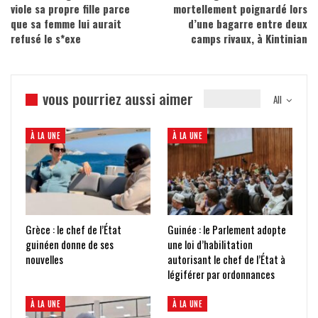
viole sa propre fille parce
mortellement poignardé lors
que sa femme lui aurait
d’une bagarre entre deux
refusé le s*exe
camps rivaux, à Kintinian
vous pourriez aussi aimer
All
À LA UNE
À LA UNE
Grèce : le chef de l’État
Guinée : le Parlement adopte
guinéen donne de ses
une loi d’habilitation
nouvelles
autorisant le chef de l’État à
légiférer par ordonnances
À LA UNE
À LA UNE