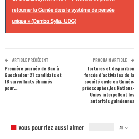
retourner la Guinée dans le système de pensée
unique » (Dembo Sylla, UDG)
ARTICLE PRÉCÉDENT
PROCHAIN ARTICLE
Première journée de Bac à
Tortures et disparition
Gueckedou: 21 candidats et
forcée d’activistes de la
18 surveillants éliminés
société civile en Guinée:
pour…
préoccupées,les Nations-
Unies interpellent les
autorités guinéennes
vous pourriez aussi aimer
All