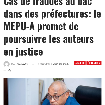
Cas de fraudes au bac
dans des préfectures: le
MEPU-A promet de
poursuivre les auteurs
en justice
À LA UNE
ÉDUCATION
Last updated
Juin 24, 2025
Par
Siaminfos