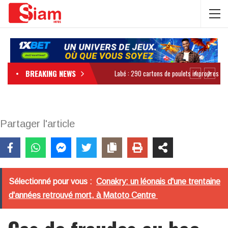
BREAKING NEWS
Partager l'article
Sélectionné pour vous :
Conakry: un léonais d'une trentaine
d'années retrouvé mort, à Matoto Centre