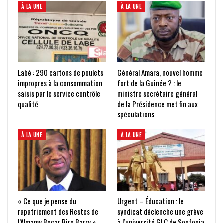
À LA UNE
À LA UNE
Labé : 290 cartons de poulets
Général Amara, nouvel homme
impropres à la consommation
fort de la Guinée ? : le
saisis par le service contrôle
ministre secrétaire général
qualité
de la Présidence met fin aux
spéculations
À LA UNE
À LA UNE
« Ce que je pense du
Urgent – Éducation : le
rapatriement des Restes de
syndicat déclenche une grève
l’Almamy Bocar Biro Barry »
à l’université GLC de Sonfonia