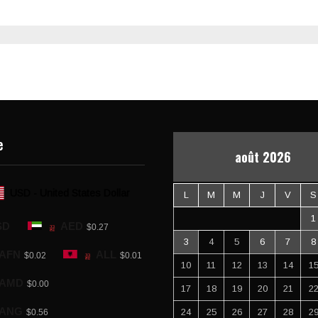
e
août 2026
USD - United States Dollar
L
M
M
J
V
S
1
SD
AED
$0.27
3
4
5
6
7
8
AFN
ALL
$0.02
$0.01
10
11
12
13
14
1
AMD
$0.00
17
18
19
20
21
2
ANG
24
25
26
27
28
2
$0.56