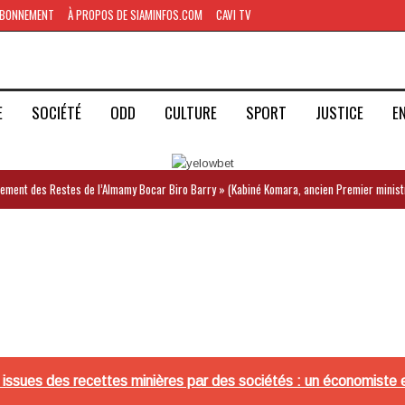
BONNEMENT
À PROPOS DE SIAMINFOS.COM
CAVI TV
E
SOCIÉTÉ
ODD
CULTURE
SPORT
JUSTICE
E
iement des Restes de l’Almamy Bocar Biro Barry » (Kabiné Komara, ancien Premier minist
ssues des recettes minières par des sociétés : un économiste e