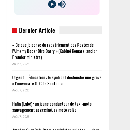
Dernier Article
« Ce que je pense du rapatriement des Restes de
l’Almamy Bocar Biro Barry » (Kabiné Komara, ancien
Premier ministre)
Août 8, 2026
Urgent – Éducation : le syndicat déclenche une grève
à l’université GLC de Sonfonia
Août 7, 2026
Hafia (Labé) : un jeune conducteur de taxi-moto
sauvagement assassiné, sa moto volée
Août 7, 2026
Amadou Oury Bah, Premier ministre guinéen : « Nous