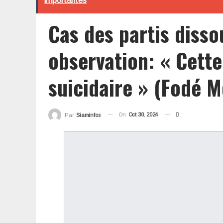
importantes
Cas des partis disso
observation: « Cette
suicidaire » (Fodé
On
Oct 30, 2024
Par
Siaminfos