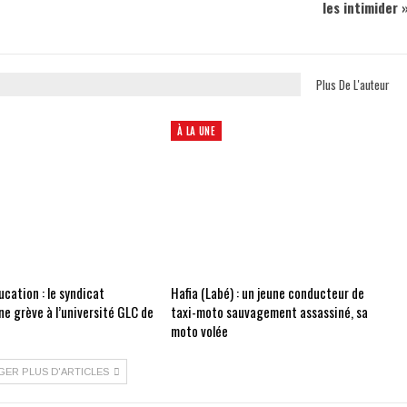
les intimider 
Plus De L'auteur
À LA UNE
cation : le syndicat
Hafia (Labé) : un jeune conducteur de
e grève à l’université GLC de
taxi-moto sauvagement assassiné, sa
moto volée
GER PLUS D'ARTICLES