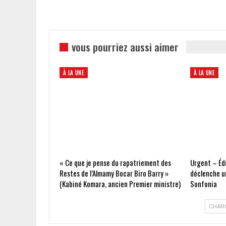
vous pourriez aussi aimer
À LA UNE
À LA UNE
« Ce que je pense du rapatriement des
Urgent – Édu
Restes de l’Almamy Bocar Biro Barry »
déclenche un
(Kabiné Komara, ancien Premier ministre)
Sonfonia
CHAR