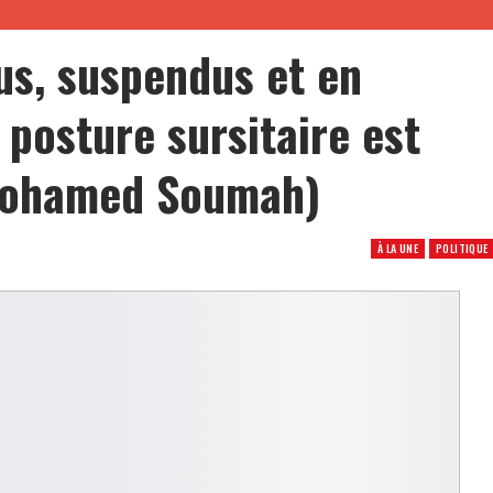
us, suspendus et en
 posture sursitaire est
 Mohamed Soumah)
À LA UNE
POLITIQUE