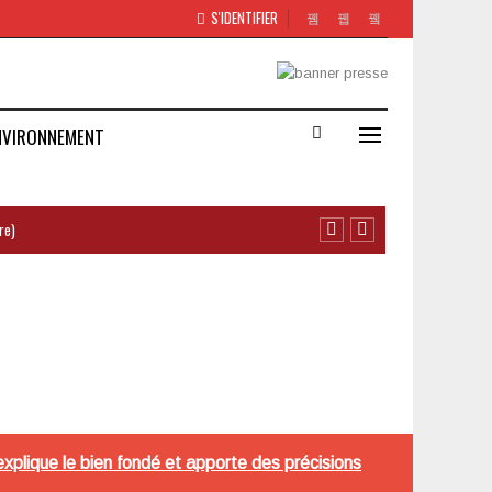
S'IDENTIFIER
NVIRONNEMENT
re)
xplique le bien fondé et apporte des précisions