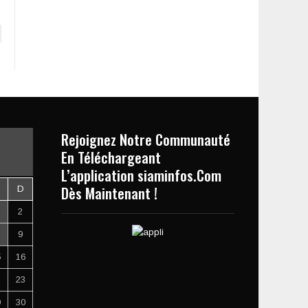
Rejoignez Notre Communauté
En Téléchargeant
L’application siaminfos.Com
Dès Maintenant !
D
2
9
5
16
2
23
9
30