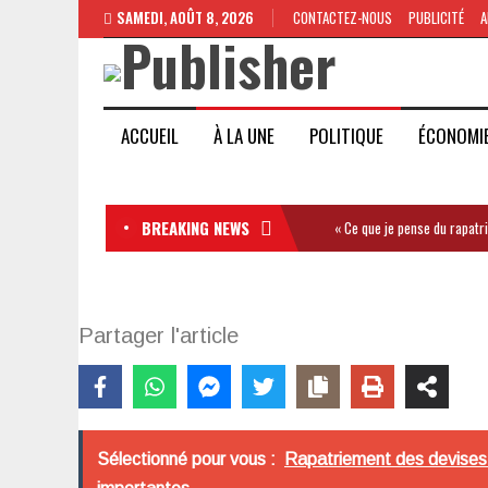
SAMEDI, AOÛT 8, 2026
CONTACTEZ-NOUS
PUBLICITÉ
A
ACCUEIL
À LA UNE
POLITIQUE
ÉCONOMI
BREAKING NEWS
« Ce que je pense du rapatr
Partager l'article
Sélectionné pour vous :
Rapatriement des devises i