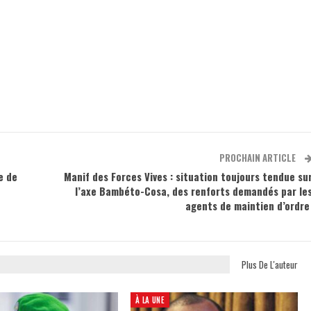
PROCHAIN ARTICLE
e de
Manif des Forces Vives : situation toujours tendue su
l’axe Bambéto-Cosa, des renforts demandés par le
agents de maintien d’ordr
Plus De L'auteur
À LA UNE