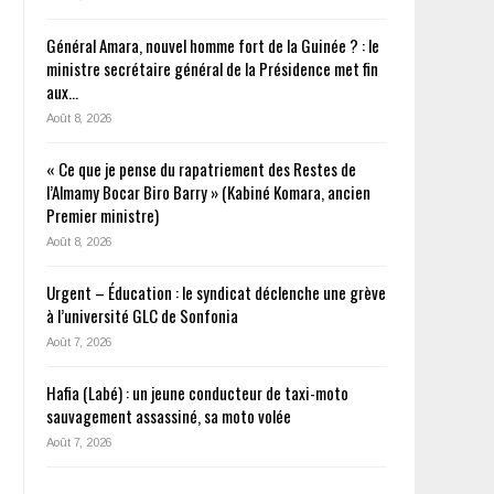
Général Amara, nouvel homme fort de la Guinée ? : le
ministre secrétaire général de la Présidence met fin
aux…
Août 8, 2026
« Ce que je pense du rapatriement des Restes de
l’Almamy Bocar Biro Barry » (Kabiné Komara, ancien
Premier ministre)
Août 8, 2026
Urgent – Éducation : le syndicat déclenche une grève
à l’université GLC de Sonfonia
Août 7, 2026
Hafia (Labé) : un jeune conducteur de taxi-moto
sauvagement assassiné, sa moto volée
Août 7, 2026