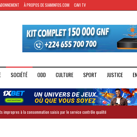
ABONNEMENT
À PROPOS DE SIAMINFOS.COM
CAVI TV
E
SOCIÉTÉ
ODD
CULTURE
SPORT
JUSTICE
E
ts impropres à la consommation saisis par le service contrôle qualité