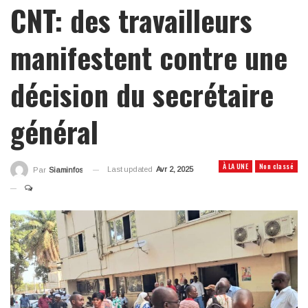
CNT: des travailleurs
manifestent contre une
décision du secrétaire
général
À LA UNE
Non classé
Last updated
Avr 2, 2025
Par
Siaminfos