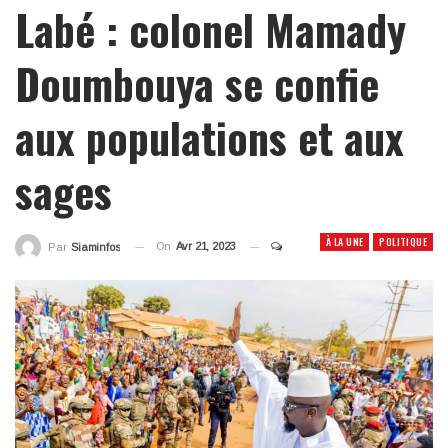
Labé : colonel Mamady
Doumbouya se confie
aux populations et aux
sages
À LA UNE
POLITIQUE
On
Avr 21, 2023
Par
Siaminfos