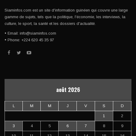
Siaminfos.com est un site d'information guinéen qui couvre une large
gamme de sujets, tels que la politique, l'économie, les interviews, la
culture, le sport, la santé et les dossiers d'actualité.
• Email: info@siaminfos.com
• Phone: +224 620 45 35 97
août 2026
L
M
M
J
V
S
D
1
2
3
4
5
6
7
8
9
10
11
12
13
14
15
16