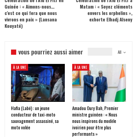
Célébration de l’Aïd El Fitr en
Célébration de l’Aïd El Fitr à
Guinée : « Aimons-nous…
Matam : « Soyez cléments
c’est ce qui fera que nous
envers les orphelins »,
vivrons en paix » (Lansana
exhorte Elhadj Alseny
Kouyaté)
vous pourriez aussi aimer
All
À LA UNE
À LA UNE
Hafia (Labé) : un jeune
Amadou Oury Bah, Premier
conducteur de taxi-moto
ministre guinéen : « Nous
sauvagement assassiné, sa
nous inspirons du modèle
moto volée
ivoirien pour être plus
performants »