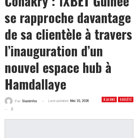
Conakry : 1XBET Guinée
se rapproche davantage
de sa clientèle à travers
l’inauguration d’un
nouvel espace hub à
Hamdallaye
À LA UNE
SOCIÉTÉ
Last updated
Mai 15, 2026
Par
Siaminfos