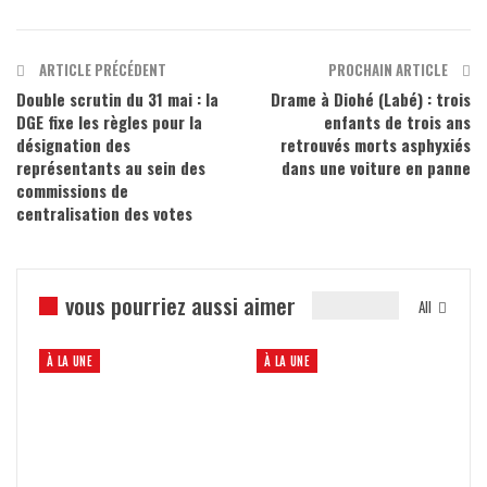
ARTICLE PRÉCÉDENT
PROCHAIN ARTICLE
Double scrutin du 31 mai : la
Drame à Diohé (Labé) : trois
DGE fixe les règles pour la
enfants de trois ans
désignation des
retrouvés morts asphyxiés
représentants au sein des
dans une voiture en panne
commissions de
centralisation des votes
vous pourriez aussi aimer
All
À LA UNE
À LA UNE