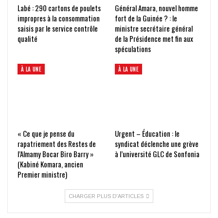
Labé : 290 cartons de poulets
Général Amara, nouvel homme
impropres à la consommation
fort de la Guinée ? : le
saisis par le service contrôle
ministre secrétaire général
qualité
de la Présidence met fin aux
spéculations
À LA UNE
À LA UNE
« Ce que je pense du
Urgent – Éducation : le
rapatriement des Restes de
syndicat déclenche une grève
l’Almamy Bocar Biro Barry »
à l’université GLC de Sonfonia
(Kabiné Komara, ancien
Premier ministre)
CHARGER PLUS D'ARTICLES