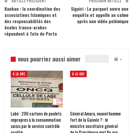
ARTICLE PRÉCÉDENT
PROCHAIN ARTICLE
Kankan : la coordination des
Siguiri : Le parquet ouvre une
associations Islamiques et
enquête et appelle au calme
des responsabilités des
après une vidéo polémique
écoles franco-arabes
répondent à Tato de Porto
vous pourriez aussi aimer
All
À LA UNE
À LA UNE
Labé : 290 cartons de poulets
Général Amara, nouvel homme
impropres à la consommation
fort de la Guinée ? : le
saisis par le service contrôle
ministre secrétaire général
qualité
de la Présidence met fin aux