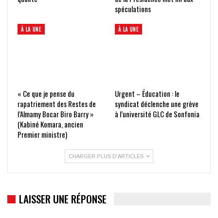
spéculations
À LA UNE
À LA UNE
« Ce que je pense du
Urgent – Éducation : le
rapatriement des Restes de
syndicat déclenche une grève
l’Almamy Bocar Biro Barry »
à l’université GLC de Sonfonia
(Kabiné Komara, ancien
Premier ministre)
CHARGER PLUS D'ARTICLES
LAISSER UNE RÉPONSE