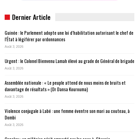
Dernier Article
Guinée : le Parlement adopte une loi d’habilitation autorisant le chef de
l’État à légiférer par ordonnances
Août 3, 2026
Urgent : le Colonel Bienvenu Lamah élevé au grade de Général de brigade
Août 3, 2026
Assemblée nationale : « Le peuple attend de nous moins de bruits et
davantage de résultats » (Dr Dansa Kourouma)
Août 3, 2026
Violence conjugale à Labé : une femme éventre son mari au couteau, à
Dombi
Août 3, 2026
Conakry : un militaire périt emporté par les eaux à, Gbessia