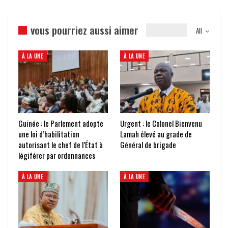
vous pourriez aussi aimer
All
À LA UNE
À LA UNE
Guinée : le Parlement adopte
Urgent : le Colonel Bienvenu
une loi d’habilitation
Lamah élevé au grade de
autorisant le chef de l’État à
Général de brigade
légiférer par ordonnances
À LA UNE
À LA UNE