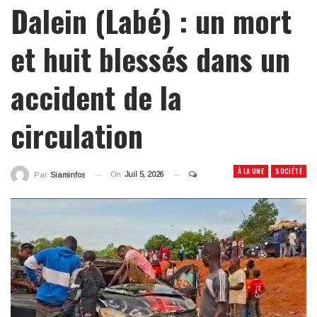
Dalein (Labé) : un mort
et huit blessés dans un
accident de la
circulation
À LA UNE
SOCIÉTÉ
On
Juil 5, 2026
Par
Siaminfos