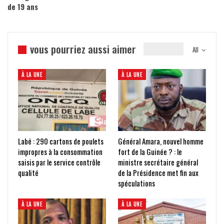
de 19 ans
vous pourriez aussi aimer
All
À LA UNE
À LA UNE
Labé : 290 cartons de poulets
Général Amara, nouvel homme
impropres à la consommation
fort de la Guinée ? : le
saisis par le service contrôle
ministre secrétaire général
qualité
de la Présidence met fin aux
spéculations
À LA UNE
À LA UNE