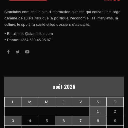
Siaminfos.com est un site d'information guinéen qui couvre une large
gamme de sujets, tels que la politique, l'économie, les interviews, la
culture, le sport, la santé et les dossiers d'actualité.
• Email: info@siaminfos.com
• Phone: +224 620 45 35 97
août 2026
L
M
M
J
V
S
D
1
2
3
4
5
6
7
8
9