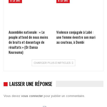
À LA UNE
À LA UNE
Assemblée nationale : « Le
Violence conjugale à Labé :
peuple attend de nous moins
une femme éventre son mari
de bruits et davantage de
au couteau, à Dombi
résultats » (Dr Dansa
Kourouma)
CHARGER PLUS D'ARTICLES
LAISSER UNE RÉPONSE
Vous devez
vous connecter
pour publier un commentaire.