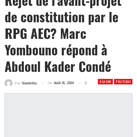
de constitution par le
RPG AEC? Marc
Yombouno répond à
Abdoul Kader Condé
À LA UNE
POLITIQUE
On
Août 31, 2024
Par
Siaminfos