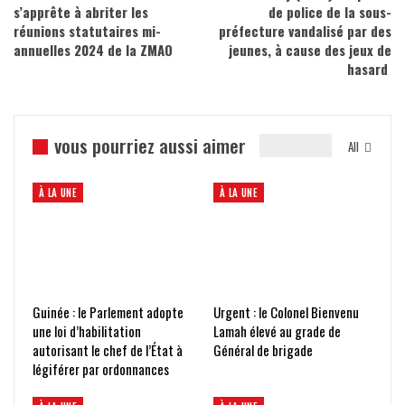
s’apprête à abriter les
de police de la sous-
réunions statutaires mi-
préfecture vandalisé par des
annuelles 2024 de la ZMAO
jeunes, à cause des jeux de
hasard
vous pourriez aussi aimer
All
À LA UNE
À LA UNE
Guinée : le Parlement adopte
Urgent : le Colonel Bienvenu
une loi d’habilitation
Lamah élevé au grade de
autorisant le chef de l’État à
Général de brigade
légiférer par ordonnances