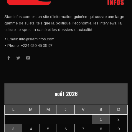
Siaminfos.com est un site d'information guinéen qui couvre une large
gamme de sujets, tels que la politique, l'économie, les interviews, la
culture, le sport, la santé et les dossiers d'actualité.
• Email: info@siaminfos.com
• Phone: +224 620 45 35 97
août 2026
L
M
M
J
V
S
D
1
2
3
4
5
6
7
8
9