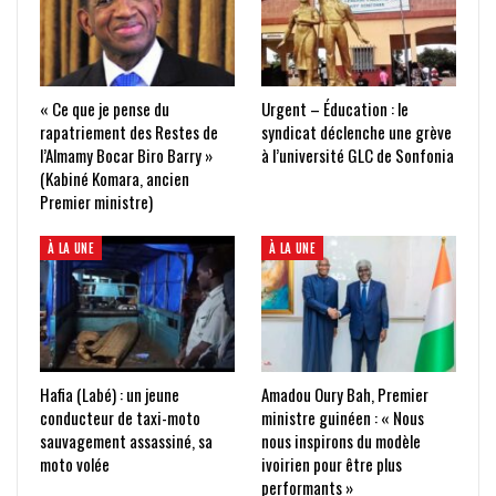
« Ce que je pense du
Urgent – Éducation : le
rapatriement des Restes de
syndicat déclenche une grève
l’Almamy Bocar Biro Barry »
à l’université GLC de Sonfonia
(Kabiné Komara, ancien
Premier ministre)
À LA UNE
À LA UNE
Hafia (Labé) : un jeune
Amadou Oury Bah, Premier
conducteur de taxi-moto
ministre guinéen : « Nous
sauvagement assassiné, sa
nous inspirons du modèle
moto volée
ivoirien pour être plus
performants »