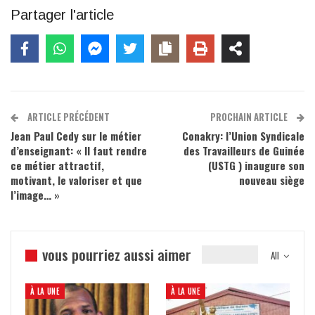
Partager l'article
ARTICLE PRÉCÉDENT
PROCHAIN ARTICLE
Jean Paul Cedy sur le métier
Conakry: l’Union Syndicale
d’enseignant: « Il faut rendre
des Travailleurs de Guinée
ce métier attractif,
(USTG ) inaugure son
motivant, le valoriser et que
nouveau siège
l’image… »
vous pourriez aussi aimer
All
À LA UNE
À LA UNE