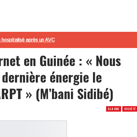
 hospitalisé après un AVC
ernet en Guinée : « Nous
dernière énergie le
RPT » (M’bani Sidibé)
À LA UNE
SOCIÉTÉ