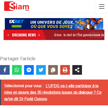
BREAKING NEWS
Partager l'article
Sélectionné pour vous :
L’UFDG va-t-elle participer à la
mise en œuvre des 35 résolutions issues du dialogue ? Ce
qu'en dit Dr Fodé Oussou