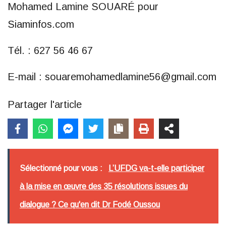
Mohamed Lamine SOUARÉ pour
Siaminfos.com
Tél. : 627 56 46 67
E-mail : souaremohamedlamine56@gmail.com
Partager l'article
Sélectionné pour vous :
L’UFDG va-t-elle participer
à la mise en œuvre des 35 résolutions issues du
dialogue ? Ce qu'en dit Dr Fodé Oussou