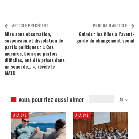
ARTICLE PRÉCÉDENT
PROCHAIN ARTICLE
Mise sous observation,
Guinée : les filles à l’avant-
suspension et dissolution de
garde du changement social
partis politiques : « Ces
mesures, bien que parfois
difficiles, ont été prises dans
un souci de… », révèle le
MATD
vous pourriez aussi aimer
All
À LA UNE
À LA UNE