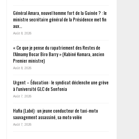
Général Amara, nouvel homme fort de la Guinée ? : le
ministre secrétaire général de la Présidence met fin
aux…
Août 8, 2026
« Ce que je pense du rapatriement des Restes de
l’Almamy Bocar Biro Barry » (Kabiné Komara, ancien
Premier ministre)
Août 8, 2026
Urgent – Éducation : le syndicat déclenche une grève
à l’université GLC de Sonfonia
Août 7, 2026
Hafia (Labé) : un jeune conducteur de taxi-moto
sauvagement assassiné, sa moto volée
Août 7, 2026