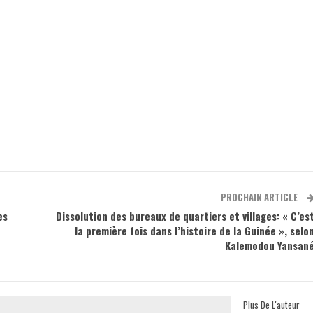
m
PROCHAIN ARTICLE
es
Dissolution des bureaux de quartiers et villages: « C’es
la première fois dans l’histoire de la Guinée », selo
Kalemodou Yansan
Plus De L'auteur