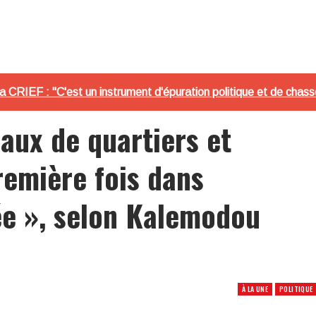
la CRIEF : "C'est un instrument d'épuration politique et de chass
aux de quartiers et
première fois dans
née », selon Kalemodou
À LA UNE
POLITIQUE