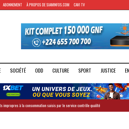
ABONNEMENT
À PROPOS DE SIAMINFOS.COM
CAVI TV
E
SOCIÉTÉ
ODD
CULTURE
SPORT
JUSTICE
E
ts impropres à la consommation saisis par le service contrôle qualité