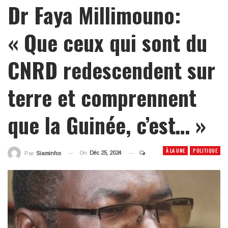
Dr Faya Millimouno:
« Que ceux qui sont du
CNRD redescendent sur
terre et comprennent
que la Guinée, c’est… »
À LA UNE
POLITIQUE
On
Déc 25, 2024
Par
Siaminfos