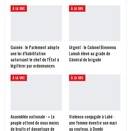
À LA UNE
À LA UNE
Guinée : le Parlement adopte
Urgent : le Colonel Bienvenu
une loi d’habilitation
Lamah élevé au grade de
autorisant le chef de l’État à
Général de brigade
légiférer par ordonnances
À LA UNE
À LA UNE
Assemblée nationale : « Le
Violence conjugale à Labé :
peuple attend de nous moins
une femme éventre son mari
de bruits et davantage de
au couteau, à Dombi