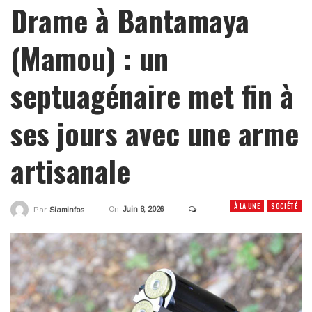
Drame à Bantamaya
(Mamou) : un
septuagénaire met fin à
ses jours avec une arme
artisanale
À LA UNE
SOCIÉTÉ
On
Juin 8, 2026
Par
Siaminfos