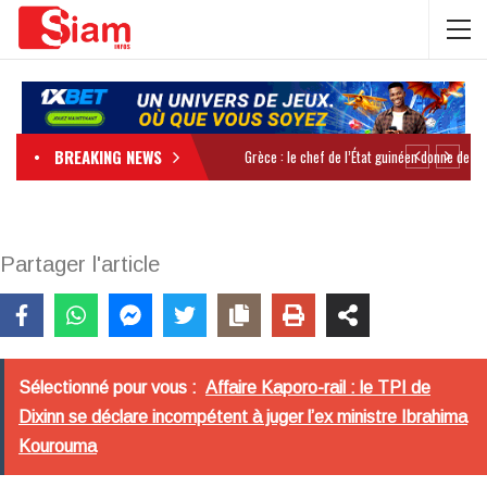
BREAKING NEWS
Partager l'article
Sélectionné pour vous :
Affaire Kaporo-rail : le TPI de
Dixinn se déclare incompétent à juger l’ex ministre Ibrahima
Kourouma