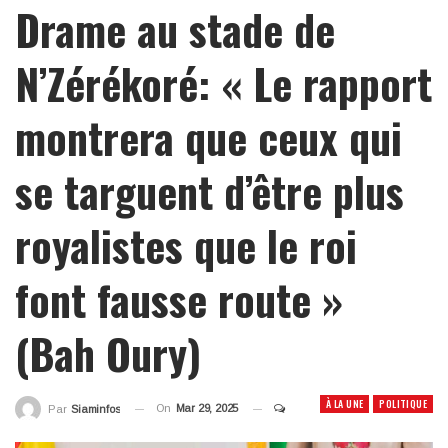
Drame au stade de
N’Zérékoré: « Le rapport
montrera que ceux qui
se targuent d’être plus
royalistes que le roi
font fausse route »
(Bah Oury)
À LA UNE
POLITIQUE
On
Mar 29, 2025
Par
Siaminfos