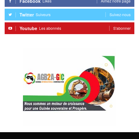
Facebook
Likes
Aimez notre page
Twitter
Suiveurs
Suivez-nous
Youtube
Les abonnés
S'abonner