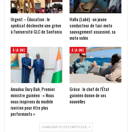
Urgent – Éducation : le
Hafia (Labé) : un jeune
syndicat déclenche une grève
conducteur de taxi-moto
à l’université GLC de Sonfonia
sauvagement assassiné, sa
moto volée
À LA UNE
À LA UNE
Amadou Oury Bah, Premier
Grèce : le chef de l’État
ministre guinéen : « Nous
guinéen donne de ses
nous inspirons du modèle
nouvelles
ivoirien pour être plus
performants »
CHARGER PLUS D'ARTICLES