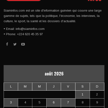
Siaminfos.com est un site d'information guinéen qui couvre une large
gamme de sujets, tels que la politique, l'économie, les interviews, la
culture, le sport, la santé et les dossiers d'actualité.
• Email: info@siaminfos.com
• Phone: +224 620 45 35 97
août 2026
L
M
M
J
V
S
D
1
2
3
4
5
6
7
8
9