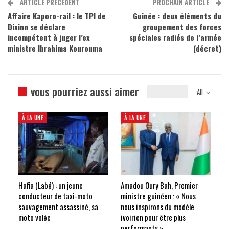
ARTICLE PRÉCÉDENT
PROCHAIN ARTICLE
Affaire Kaporo-rail : le TPI de
Guinée : deux éléments du
Dixinn se déclare
groupement des forces
incompétent à juger l’ex
spéciales radiés de l’armée
ministre Ibrahima Kourouma
(décret)
vous pourriez aussi aimer
All
À LA UNE
À LA UNE
Hafia (Labé) : un jeune
Amadou Oury Bah, Premier
conducteur de taxi-moto
ministre guinéen : « Nous
sauvagement assassiné, sa
nous inspirons du modèle
moto volée
ivoirien pour être plus
performants »