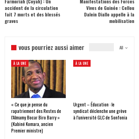
Farmoriah (Coyah) : Un
Manifestations des Forces
accident de la circulation
Vives de Guinée : Cellou
fait 7 morts et des blessés
Dalein Diallo appelle à la
graves
mobilisation
vous pourriez aussi aimer
All
À LA UNE
À LA UNE
« Ce que je pense du
Urgent – Éducation : le
rapatriement des Restes de
syndicat déclenche une grève
l’Almamy Bocar Biro Barry »
à l’université GLC de Sonfonia
(Kabiné Komara, ancien
Premier ministre)