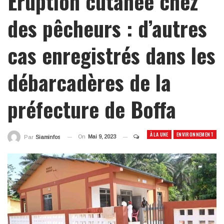
Éruption cutanée chez
des pêcheurs : d’autres
cas enregistrés dans les
débarcadères de la
préfecture de Boffa
À LA UNE
ENVIRONNEMENT
On
Mai 9, 2023
Par
Siaminfos