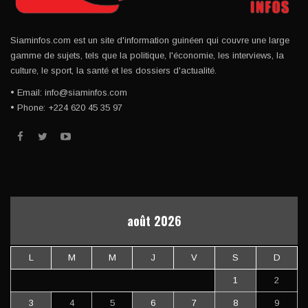
Siaminfos.com est un site d'information guinéen qui couvre une large
gamme de sujets, tels que la politique, l'économie, les interviews, la
culture, le sport, la santé et les dossiers d'actualité.
• Email: info@siaminfos.com
• Phone: +224 620 45 35 97
août 2026
L
M
M
J
V
S
D
1
2
3
4
5
6
7
8
9