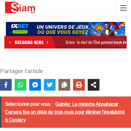
BREAKING NEWS
Partager l'article
Sélectionné pour vous :
Guinée: Le ministre Aboubacar
Camara fixe un délai de trois mois pour éliminer l’insalubrité
à Conakry