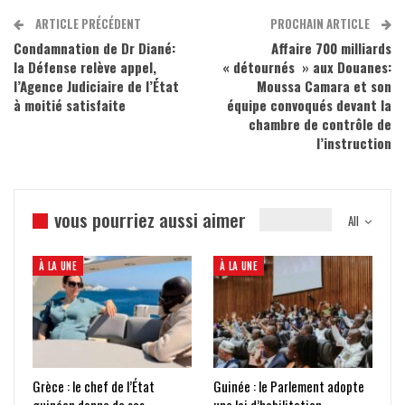
ARTICLE PRÉCÉDENT
PROCHAIN ARTICLE
Condamnation de Dr Diané:
Affaire 700 milliards
la Défense relève appel,
« détournés » aux Douanes:
l’Agence Judiciaire de l’État
Moussa Camara et son
à moitié satisfaite
équipe convoqués devant la
chambre de contrôle de
l’instruction
vous pourriez aussi aimer
All
À LA UNE
À LA UNE
Grèce : le chef de l’État
Guinée : le Parlement adopte
guinéen donne de ses
une loi d’habilitation