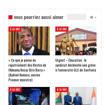
vous pourriez aussi aimer
All
À LA UNE
À LA UNE
« Ce que je pense du
Urgent – Éducation : le
rapatriement des Restes de
syndicat déclenche une grève
l’Almamy Bocar Biro Barry »
à l’université GLC de Sonfonia
(Kabiné Komara, ancien
Premier ministre)
À LA UNE
À LA UNE