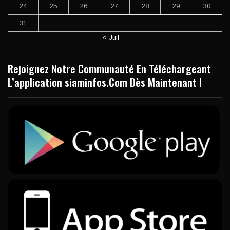
24
25
26
27
28
29
30
31
« Juil
Rejoignez Notre Communauté En Téléchargeant
L’application siaminfos.Com Dès Maintenant !