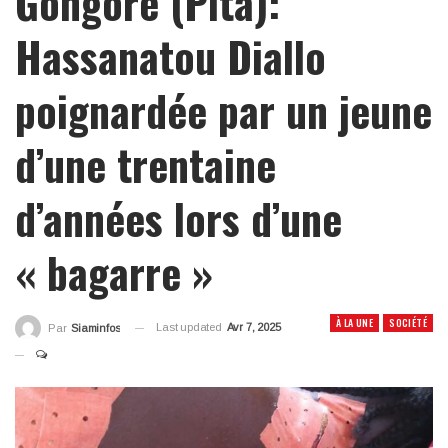
Gongorè (Pita):
Hassanatou Diallo
poignardée par un jeune
d’une trentaine
d’années lors d’une
« bagarre »
À LA UNE
SOCIÉTÉ
Last updated
Avr 7, 2025
Par
Siaminfos