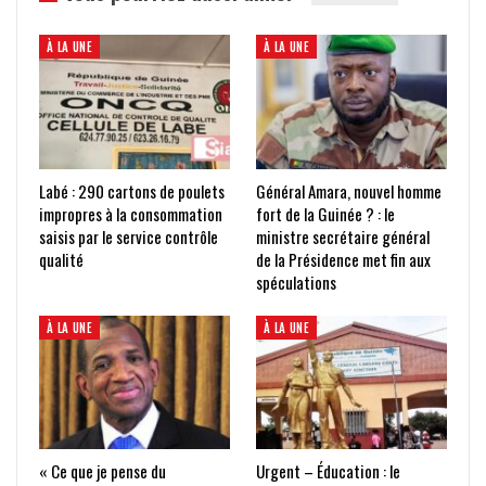
À LA UNE
À LA UNE
Labé : 290 cartons de poulets
Général Amara, nouvel homme
impropres à la consommation
fort de la Guinée ? : le
saisis par le service contrôle
ministre secrétaire général
qualité
de la Présidence met fin aux
spéculations
À LA UNE
À LA UNE
« Ce que je pense du
Urgent – Éducation : le