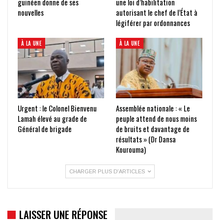
guinéen donne de ses
une loi d’habilitation
nouvelles
autorisant le chef de l’État à
légiférer par ordonnances
À LA UNE
À LA UNE
Urgent : le Colonel Bienvenu
Assemblée nationale : « Le
Lamah élevé au grade de
peuple attend de nous moins
Général de brigade
de bruits et davantage de
résultats » (Dr Dansa
Kourouma)
CHARGER PLUS D'ARTICLES
LAISSER UNE RÉPONSE