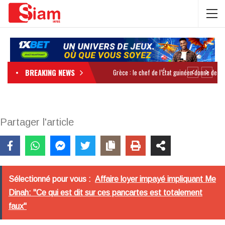
BREAKING NEWS
Partager l'article
Sélectionné pour vous :
Affaire loyer impayé impliquant Me
Dinah: "Ce qui est dit sur ces pancartes est totalement
faux"