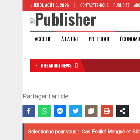
JEUDI, AOÛT 6, 2026
CONTACTEZ-NOUS
PUBLICITÉ
AB
ACCUEIL
À LA UNE
POLITIQUE
ÉCONOMI
BREAKING NEWS
Partager l'article
Sélectionné pour vous :
Cas Foniké Menguè et Bill