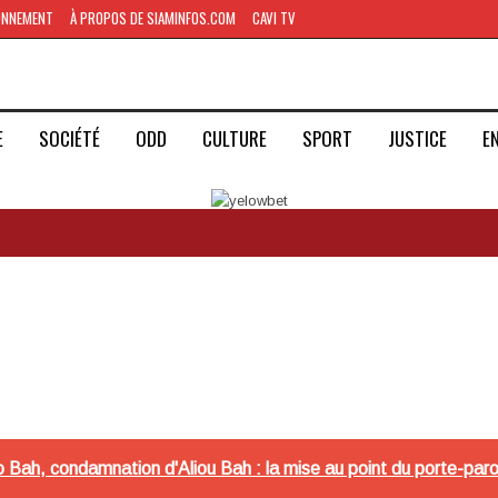
ONNEMENT
À PROPOS DE SIAMINFOS.COM
CAVI TV
E
SOCIÉTÉ
ODD
CULTURE
SPORT
JUSTICE
E
o Bah, condamnation d'Aliou Bah : la mise au point du porte-pa