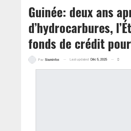
Guinée: deux ans apr
d’hydrocarbures, l’É
fonds de crédit pour
Last updated
Déc 5, 2025
Par
Siaminfos