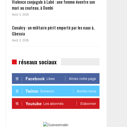
Violence conjugale à Labé : une femme éventre son
mari au couteau, à Dombi
Août 3, 2026
Conakry : un militaire périt emporté par les eaux à,
Gbessia
Août 3, 2026
réseaux sociaux
Facebook
Likes
Aimez notre page
Twitter
Suiveurs
Suivez-nous
Youtube
Les abonnés
S'abonner