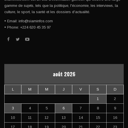
gamme de sujets, tels que la politique, l'économie, les interviews, la
culture, le sport, la santé et les dossiers d'actualité.
• Email: info@siaminfos.com
• Phone: +224 620 45 35 97
août 2026
L
M
M
J
V
S
D
1
2
3
4
5
6
7
8
9
10
11
12
13
14
15
16
17
18
19
20
21
22
23