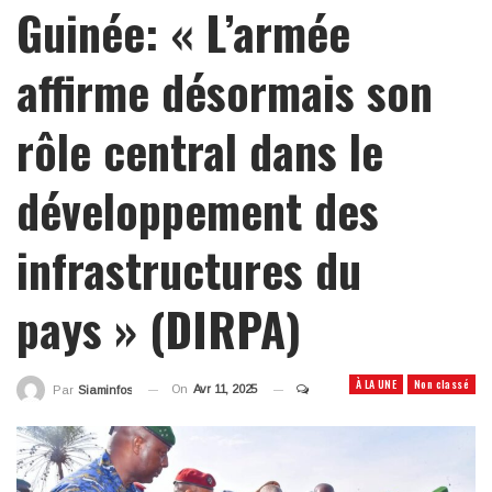
Guinée: « L’armée
affirme désormais son
rôle central dans le
développement des
infrastructures du
pays » (DIRPA)
À LA UNE
Non classé
On
Avr 11, 2025
Par
Siaminfos