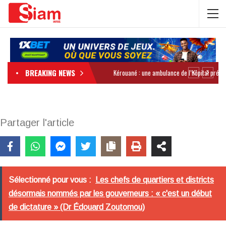
BREAKING NEWS
Partager l'article
Sélectionné pour vous :
Les chefs de quartiers et districts
désormais nommés par les gouverneurs : « c'est un début
de dictature » (Dr Édouard Zoutomou)