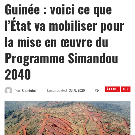
Guinée : voici ce que
l’État va mobiliser pour
la mise en œuvre du
Programme Simandou
2040
À LA UNE
ODD
Last updated
Oct 8, 2025
Par
Siaminfos