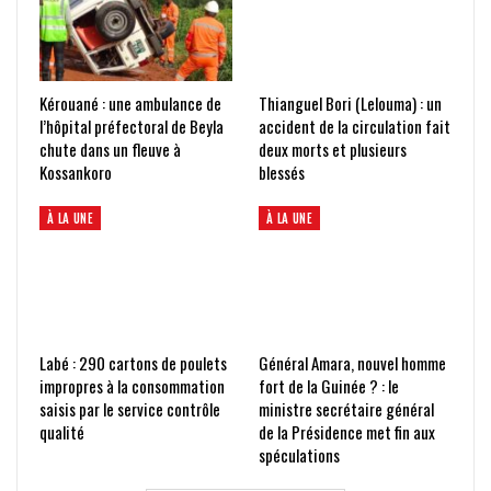
Kérouané : une ambulance de
Thianguel Bori (Lelouma) : un
l’hôpital préfectoral de Beyla
accident de la circulation fait
chute dans un fleuve à
deux morts et plusieurs
Kossankoro
blessés
À LA UNE
À LA UNE
Labé : 290 cartons de poulets
Général Amara, nouvel homme
impropres à la consommation
fort de la Guinée ? : le
saisis par le service contrôle
ministre secrétaire général
qualité
de la Présidence met fin aux
spéculations