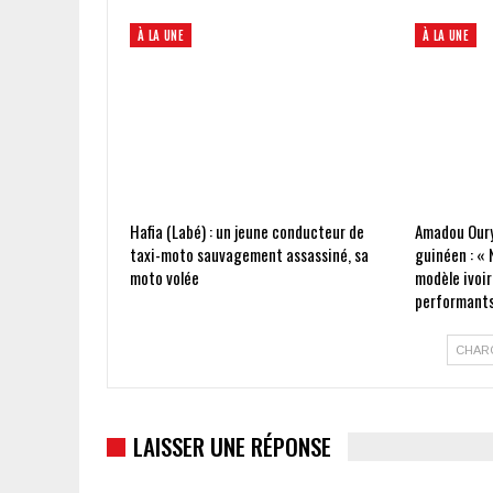
À LA UNE
À LA UNE
Hafia (Labé) : un jeune conducteur de
Amadou Oury
taxi-moto sauvagement assassiné, sa
guinéen : « 
moto volée
modèle ivoir
performants
CHAR
LAISSER UNE RÉPONSE