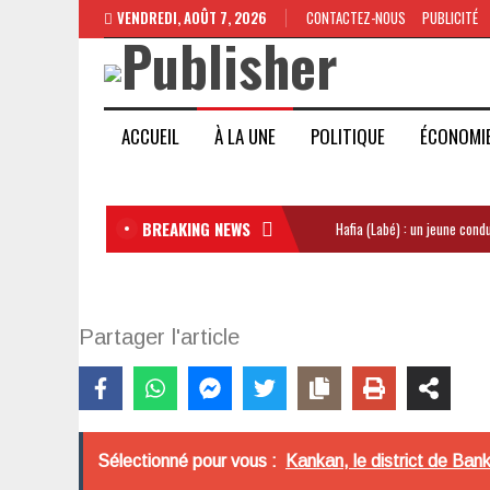
VENDREDI, AOÛT 7, 2026
CONTACTEZ-NOUS
PUBLICITÉ
ACCUEIL
À LA UNE
POLITIQUE
ÉCONOMI
BREAKING NEWS
Hafia (Labé) : un jeune con
Partager l'article
Sélectionné pour vous :
Kankan, le district de Ban