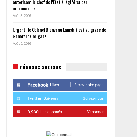
autorisant le chef de l’État à légiférer par
ordonnances
Août 3, 2026
Urgent : le Colonel Bienvenu Lamah élevé au grade de
Général de brigade
Août 3, 2026
réseaux sociaux
Facebook
Likes
Aimez notre page
Twitter
Suiveurs
Suivez-nous
8,930
Les abonnés
S'abonner