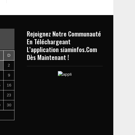
Rejoignez Notre Communauté
En Téléchargeant
L’application siaminfos.Com
Dès Maintenant !
D
2
9
5
16
2
23
9
30