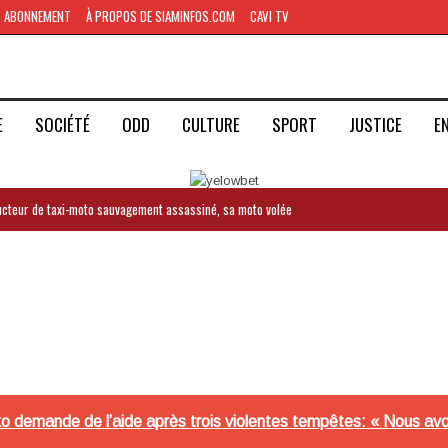
ABONNEMENT
À PROPOS DE SIAMINFOS.COM
CAVI TV
E
SOCIÉTÉ
ODD
CULTURE
SPORT
JUSTICE
E
ducteur de taxi-moto sauvagement assassiné, sa moto volée
ko demande de l’aide après trois violentes tempêtes: « Nous avo