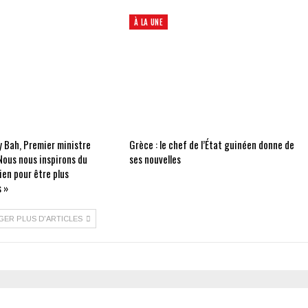
À LA UNE
 Bah, Premier ministre
Grèce : le chef de l’État guinéen donne de
Nous nous inspirons du
ses nouvelles
ien pour être plus
 »
GER PLUS D'ARTICLES