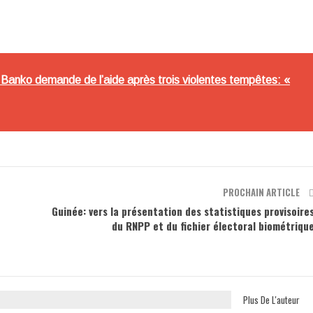
e Banko demande de l’aide après trois violentes tempêtes: «
PROCHAIN ARTICLE
Guinée: vers la présentation des statistiques provisoire
du RNPP et du fichier électoral biométriqu
Plus De L'auteur