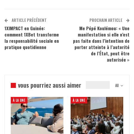
ARTICLE PRÉCÉDENT
PROCHAIN ARTICLE
1XIMPACT en Guinée:
Me Pépé Koulémou: « Une
comment 1XBet transforme
manifestation si elle n’est
la responsabilité sociale en
pas faite dans l’intention de
pratique quotidienne
porter atteinte à l’autorité
de l’État, peut être
autorisée »
vous pourriez aussi aimer
All
À LA UNE
À LA UNE