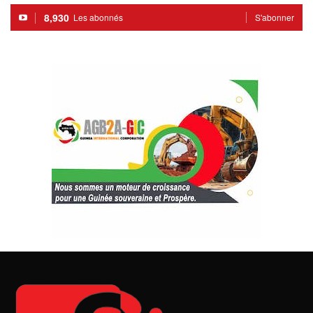
8,930
Les abonnés
S'abonner