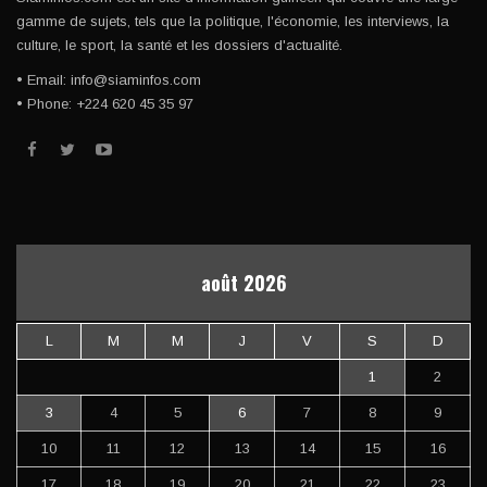
gamme de sujets, tels que la politique, l'économie, les interviews, la
culture, le sport, la santé et les dossiers d'actualité.
• Email: info@siaminfos.com
• Phone: +224 620 45 35 97
août 2026
L
M
M
J
V
S
D
1
2
3
4
5
6
7
8
9
10
11
12
13
14
15
16
17
18
19
20
21
22
23