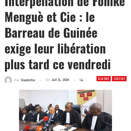
Interpellation de Foniké
Menguè et Cie : le
Barreau de Guinée
exige leur libération
plus tard ce vendredi
À LA UNE
JUSTICE
On
Juil 11, 2024
Par
Siaminfos