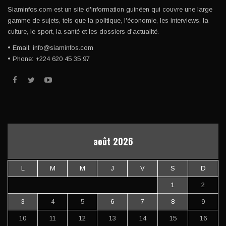
Siaminfos.com est un site d'information guinéen qui couvre une large
gamme de sujets, tels que la politique, l'économie, les interviews, la
culture, le sport, la santé et les dossiers d'actualité.
• Email: info@siaminfos.com
• Phone: +224 620 45 35 97
août 2026
L
M
M
J
V
S
D
1
2
3
4
5
6
7
8
9
10
11
12
13
14
15
16