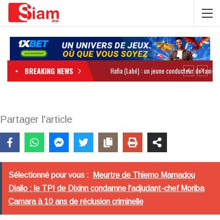
BREAKING NEWS
Partager l'article
Sélectionné pour vous :
Meurtre de Thierno Mamadou
Diallo : le TPI de Dixinn condamne l'adjudant-chef Moriba
Camara à 10 ans de réclusion criminelle