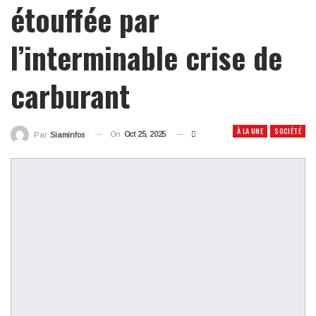
étouffée par
l’interminable crise de
carburant
À LA UNE
SOCIÉTÉ
On
Oct 25, 2025
Par
Siaminfos