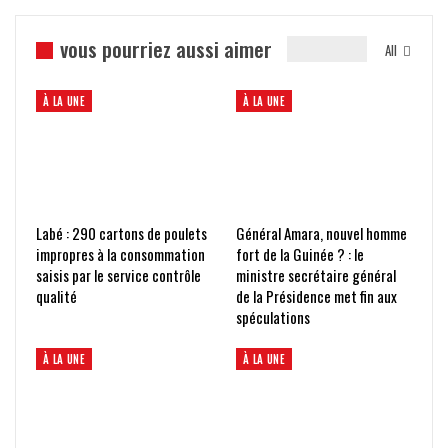
vous pourriez aussi aimer
All
À LA UNE
À LA UNE
Labé : 290 cartons de poulets
Général Amara, nouvel homme
impropres à la consommation
fort de la Guinée ? : le
saisis par le service contrôle
ministre secrétaire général
qualité
de la Présidence met fin aux
spéculations
À LA UNE
À LA UNE