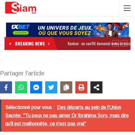
BREAKING NEWS
Partager l'article
Sélectionné pour vous :
Des départs au sein de l'Union
Sacrée: "Tu peux ne pas aimer Dr Ibrahima Sory, mais dire
qu'il est malhonnête, ce n'est pas vrai"