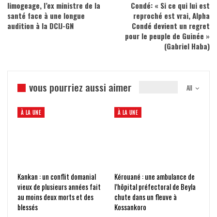
limogeage, l’ex ministre de la
Condé: « Si ce qui lui est
santé face à une longue
reproché est vrai, Alpha
audition à la DCIJ-GN
Condé devient un regret
pour le peuple de Guinée »
(Gabriel Haba)
vous pourriez aussi aimer
All
À LA UNE
À LA UNE
Kankan : un conflit domanial
Kérouané : une ambulance de
vieux de plusieurs années fait
l’hôpital préfectoral de Beyla
au moins deux morts et des
chute dans un fleuve à
blessés
Kossankoro