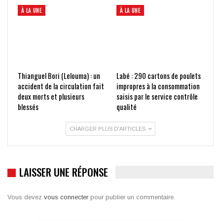
À LA UNE
À LA UNE
Thianguel Bori (Lelouma) : un
Labé : 290 cartons de poulets
accident de la circulation fait
impropres à la consommation
deux morts et plusieurs
saisis par le service contrôle
blessés
qualité
CHARGER PLUS D'ARTICLES
LAISSER UNE RÉPONSE
Vous devez
vous connecter
pour publier un commentaire.