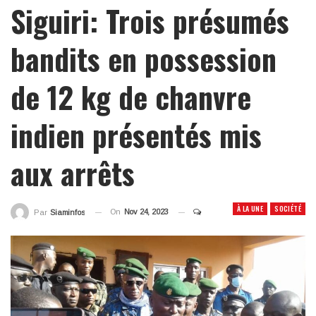
Siguiri: Trois présumés
bandits en possession
de 12 kg de chanvre
indien présentés mis
aux arrêts
À LA UNE
SOCIÉTÉ
On
Nov 24, 2023
Par
Siaminfos