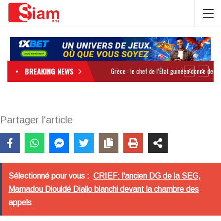
BREAKING NEWS
Partager l'article
Sélectionné pour vous :
CRIEF: l'ancien DG de la SEG,
Mamadou Diouldé Diallo blanchi devant la chambre des
appels