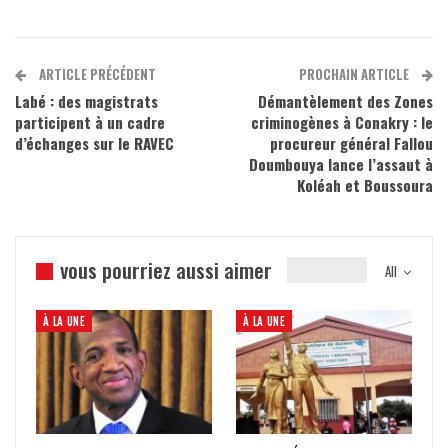
ARTICLE PRÉCÉDENT
PROCHAIN ARTICLE
Labé : des magistrats
Démantèlement des Zones
participent à un cadre
criminogènes à Conakry : le
d’échanges sur le RAVEC
procureur général Fallou
Doumbouya lance l’assaut à
Koléah et Boussoura
vous pourriez aussi aimer
All
À LA UNE
À LA UNE