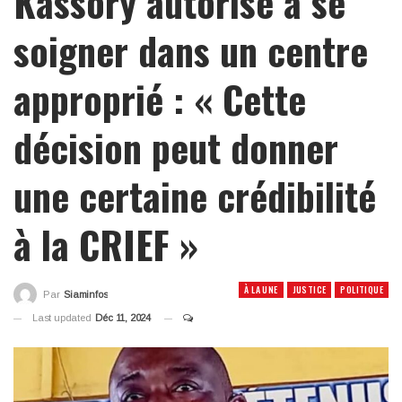
Kassory autorisé à se
soigner dans un centre
approprié : « Cette
décision peut donner
une certaine crédibilité
à la CRIEF »
À LA UNE
JUSTICE
POLITIQUE
Par
Siaminfos
Last updated
Déc 11, 2024