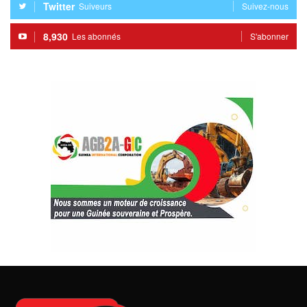
Twitter
Suiveurs
Suivez-nous
8,930
Les abonnés
S'abonner