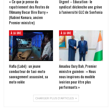
« Ce que je pense du
Urgent – Éducation : le
rapatriement des Restes de
syndicat déclenche une grève
l’Almamy Bocar Biro Barry »
à l’université GLC de Sonfonia
(Kabiné Komara, ancien
Premier ministre)
À LA UNE
À LA UNE
Hafia (Labé) : un jeune
Amadou Oury Bah, Premier
conducteur de taxi-moto
ministre guinéen : « Nous
sauvagement assassiné, sa
nous inspirons du modèle
moto volée
ivoirien pour être plus
performants »
CHARGER PLUS D'ARTICLES