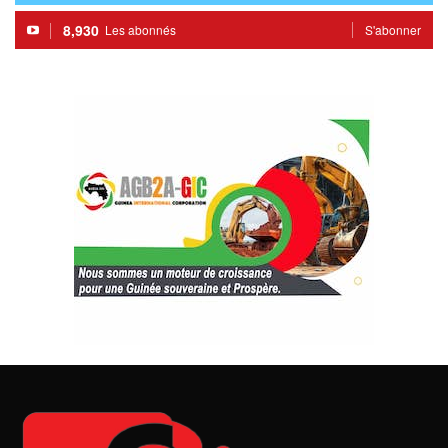
8,930
Les abonnés
S'abonner