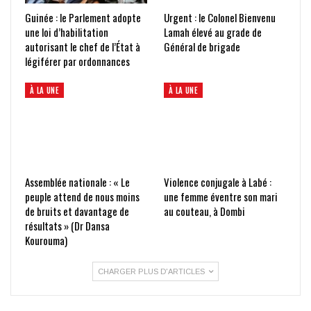
Guinée : le Parlement adopte
Urgent : le Colonel Bienvenu
une loi d’habilitation
Lamah élevé au grade de
autorisant le chef de l’État à
Général de brigade
légiférer par ordonnances
À LA UNE
À LA UNE
Assemblée nationale : « Le
Violence conjugale à Labé :
peuple attend de nous moins
une femme éventre son mari
de bruits et davantage de
au couteau, à Dombi
résultats » (Dr Dansa
Kourouma)
CHARGER PLUS D'ARTICLES