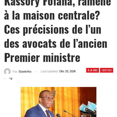
Kassory Fofana, ramené
à la maison centrale?
Ces précisions de l’un
des avocats de l’ancien
Premier ministre
À LA UNE
JUSTICE
Last updated
Déc 20, 2024
Par
Siaminfos