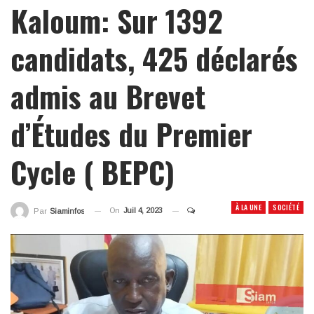
Kaloum: Sur 1392
candidats, 425 déclarés
admis au Brevet
d’Études du Premier
Cycle ( BEPC)
À LA UNE
SOCIÉTÉ
On
Juil 4, 2023
Par
Siaminfos