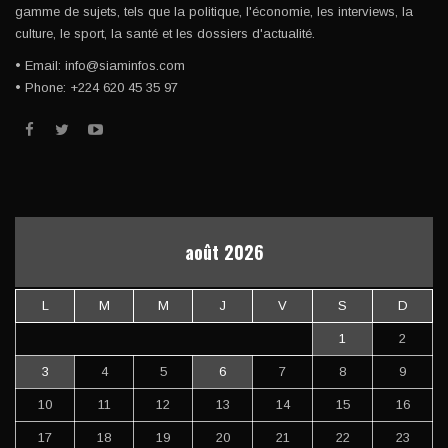
gamme de sujets, tels que la politique, l'économie, les interviews, la
culture, le sport, la santé et les dossiers d'actualité.
• Email: info@siaminfos.com
• Phone: +224 620 45 35 97
août 2026
L
M
M
J
V
S
D
1
2
3
4
5
6
7
8
9
10
11
12
13
14
15
16
17
18
19
20
21
22
23