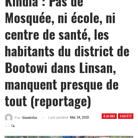
Kindia : Pas de
Mosquée, ni école, ni
centre de santé, les
habitants du district de
Bootowi dans Linsan,
manquent presque de
tout (reportage)
À LA UNE
SOCIÉTÉ
Last updated
Mai 24, 2023
Par
Siaminfos